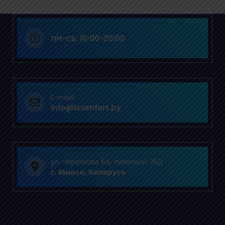
ПН-СБ: 10:00-20:00
E-mail
info@1comfort.by
ул. Червякова 64, павильон 35Д
г. Минск, Беларусь