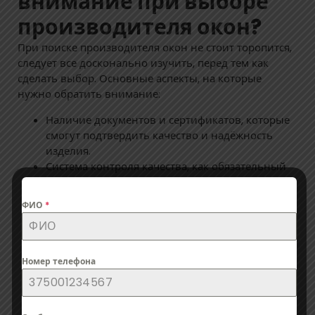
внимание при выборе
производителя окон?
При поиске производителя окон не стоит торопится,
следует все досконально изучить, перед тем как
сделать выбор. Основные аспекты, на которые
нужно обратить внимание:
Наличие документов и сертификатов, которые
смогут подтвердить качество и надёжность
изделия.
Система контроля качества, как обязательный
инструмент для проверки соответствия
характеристик конечного продукта заявленным
ФИО
*
параметрам.
Наличие собственного производства, что
снижает себестоимость товара.
Размер компании, штат профессиональных
Номер телефона
сотрудников.
Опыт работы на рынке.
Реальные отзывы покупателей.