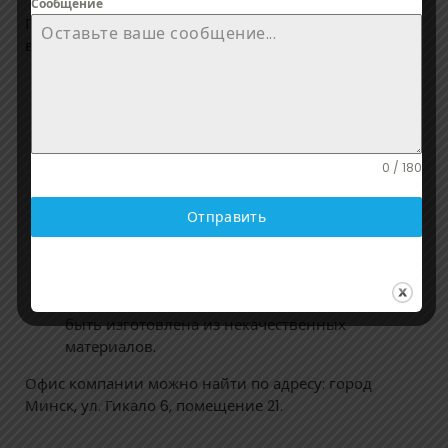
Сообщение
При выборе ПВХ окон или дверей следует обратить
внимание на каждую его часть отдельно:
Выбираем профиль окна: чем больше его
толщина, тем выше теплоизолирующие
характеристики.
Армирование и укрепление оконного профиля
0 / 180
по всему периметру окна.
Стеклопакеты: большее количество камер
увеличивает теплоизоляционные свойства.
Отправить
Фурнитура: она должна быть простой и
надёжной.
Стоимость: не стоит покупать продукцию по
слишком заниженной цене, ведь она может
быть изготовлена из некачественных
материалов.
Офис компании можно найти по адресу: город
Минск, ул. Гикало 6, помещение 21.